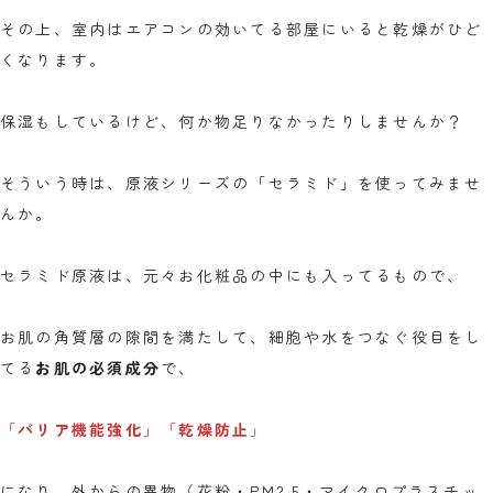
その上、室内はエアコンの効いてる部屋にいると乾燥がひど
くなります。
保湿もしているけど、何か物足りなかったりしませんか？
そういう時は、原液シリーズの「セラミド」を使ってみませ
んか。
セラミド原液は、元々お化粧品の中にも入ってるもので、
お肌の角質層の隙間を満たして、細胞や水をつなぐ役目をし
てる
お肌の必須成分
で、
「
バリア機能強化
」「
乾燥防止
」
になり、外からの異物（花粉・PM2.5・マイクロプラスチッ